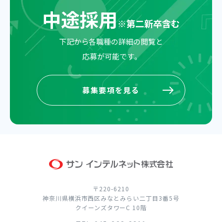
中途採用
※
第二新卒含む
下記から各職種の詳細の閲覧と
応募が可能です。
募集要項を見る
募集要項を見る
〒220-6210
神奈川県横浜市西区みなとみらい二丁目3番5号
クイーンズタワーC 10階