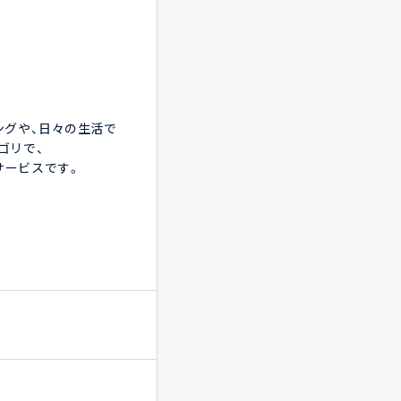
グや、日々の生活で

リで、

ビスです。 
