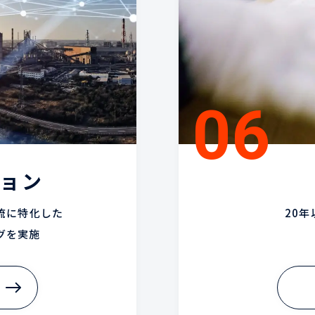
ション
流に特化した
20
グを実施