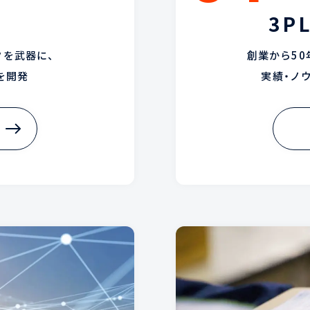
3P
を武器に、
創業から5
を開発
実績・ノ