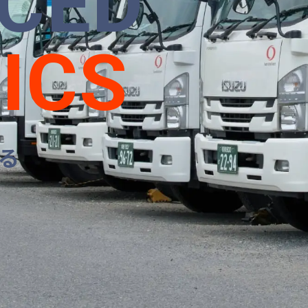
CED
ICS
る