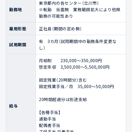
東京都内の各センター（立川市）

勤務地
※転勤　当面無　業務範囲拡大により他県
勤務の可能性あり
雇用形態
正社員（期間の定め無）
有　3カ月（試用期間中の勤務条件変更な
試用期間
し）
月給制　　230,000～350,000円

想定年収　3,500,000～5,500,000円 　　
固定残業（20時間分）含む 　　　　　

固定残業手当／月　35,000～50,000円 　
20時間超過分は別途支給 

給与
【各種手当】

通勤手当

配偶者手当

子供手当 扶養手当
