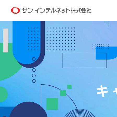
サン イン
キ