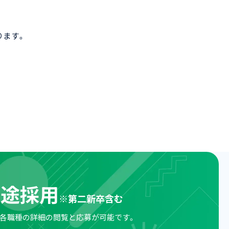
ります。
中途採用
※
第二新卒含む
各職種の詳細の閲覧と
応募が可能です。