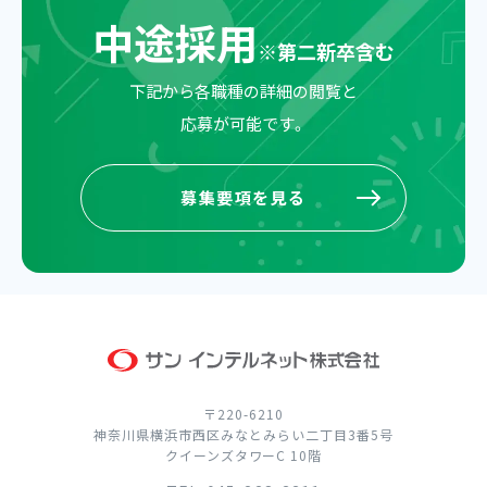
中途採用
※
第二新卒含む
下記から各職種の詳細の閲覧と
応募が可能です。
募集要項を見る
募集要項を見る
〒220-6210
神奈川県横浜市西区みなとみらい二丁目3番5号
クイーンズタワーC 10階