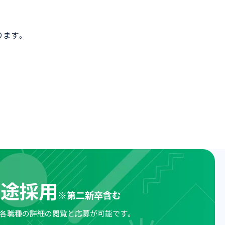
ります。
中途採用
※
第二新卒含む
各職種の詳細の閲覧と
応募が可能です。