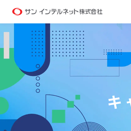
サン イン
キ