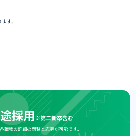
ります。
中途採用
※
第二新卒含む
各職種の詳細の閲覧と
応募が可能です。