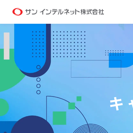
サン イン
キ