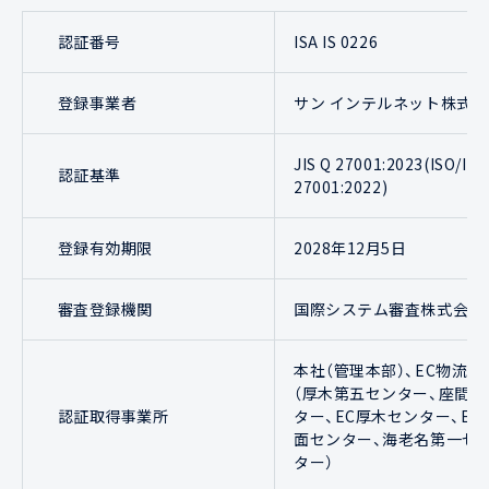
認証番号
ISA IS 0226
登録事業者
サン インテルネット株式
JIS Q 27001:2023(ISO/IEC
認証基準
27001:2022)
登録有効期限
2028年12月5日
審査登録機関
国際システム審査株式会社
本社（管理本部）、EC物流部
（厚木第五センター、座間セ
認証取得事業所
ター、EC厚木センター、EC
面センター、海老名第一セ
ター）