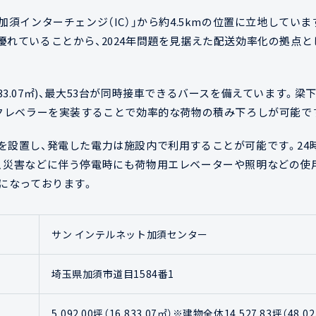
加須インターチェンジ（IC）」から約4.5kmの位置に立地してい
優れていることから、2024年問題を見据えた配送効率化の拠点
6,833.07㎡)、最大53台が同時接車できるバースを備えています。梁
ックレベラーを実装することで効率的な荷物の積み下ろしが可能で
を設置し、発電した電力は施設内で利用することが可能です。24
、災害などに伴う停電時にも荷物用エレベーターや照明などの使
うになっております。
サン インテルネット加須センター
埼玉県加須市道目1584番1
5,092.00坪（16,833.07㎡）※建物全体14,527.83坪（48,02