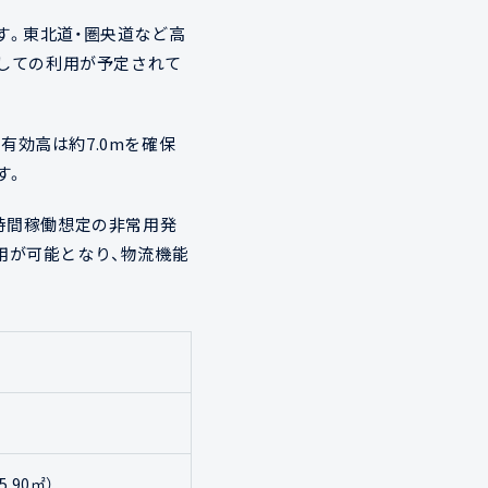
ます。東北道・圏央道など高
としての利用が予定されて
下有効高は約7.0mを確保
す。
時間稼働想定の非常用発
用が可能となり、物流機能
5.90㎡）