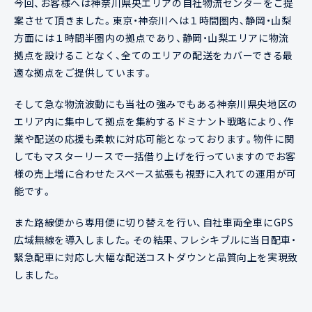
今回、お客様へは神奈川県央エリアの自社物流センターをご提
案させて頂きました。東京・神奈川へは１時間圏内、静岡・山梨
方面には１時間半圏内の拠点であり、静岡・山梨エリアに物流
拠点を設けることなく、全てのエリアの配送をカバーできる最
適な拠点をご提供しています。
そして急な物流波動にも当社の強みでもある神奈川県央地区の
エリア内に集中して拠点を集約するドミナント戦略により、作
業や配送の応援も柔軟に対応可能となっております。物件に関
してもマスターリースで一括借り上げを行っていますのでお客
様の売上増に合わせたスペース拡張も視野に入れての運用が可
能です。
また路線便から専用便に切り替えを行い、自社車両全車にGPS
広域無線を導入しました。その結果、フレシキブルに当日配車・
緊急配車に対応し大幅な配送コストダウンと品質向上を実現致
しました。